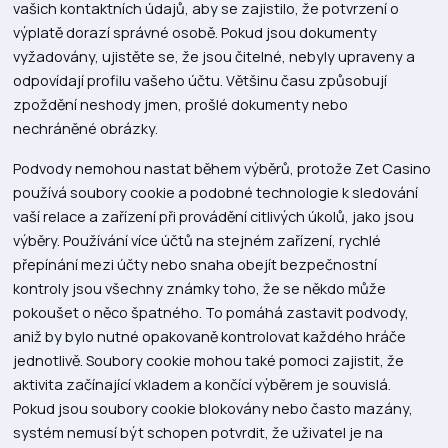
vašich kontaktních údajů, aby se zajistilo, že potvrzení o
výplatě dorazí správné osobě. Pokud jsou dokumenty
vyžadovány, ujistěte se, že jsou čitelné, nebyly upraveny a
odpovídají profilu vašeho účtu. Většinu času způsobují
zpoždění neshody jmen, prošlé dokumenty nebo
nechráněné obrázky.
Podvody nemohou nastat během výběrů, protože Zet Casino
používá soubory cookie a podobné technologie k sledování
vaší relace a zařízení při provádění citlivých úkolů, jako jsou
výběry. Používání více účtů na stejném zařízení, rychlé
přepínání mezi účty nebo snaha obejít bezpečnostní
kontroly jsou všechny známky toho, že se někdo může
pokoušet o něco špatného. To pomáhá zastavit podvody,
aniž by bylo nutné opakovaně kontrolovat každého hráče
jednotlivě. Soubory cookie mohou také pomoci zajistit, že
aktivita začínající vkladem a končící výběrem je souvislá.
Pokud jsou soubory cookie blokovány nebo často mazány,
systém nemusí být schopen potvrdit, že uživatel je na