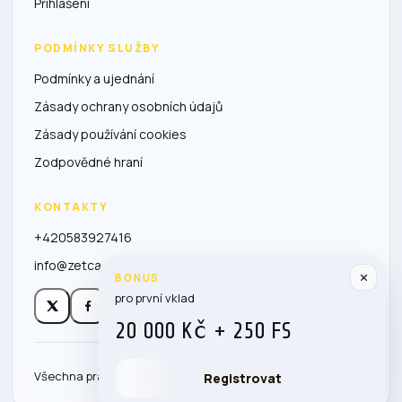
Přihlášení
PODMÍNKY SLUŽBY
Podmínky a ujednání
Zásady ochrany osobních údajů
Zásady používání cookies
Zodpovědné hraní
KONTAKTY
+420583927416
info@zetcasino-cz.cz
BONUS
pro první vklad
20 000 Kč + 250 FS
Všechna práva vyhrazena.
18+
DMCA
Registrovat