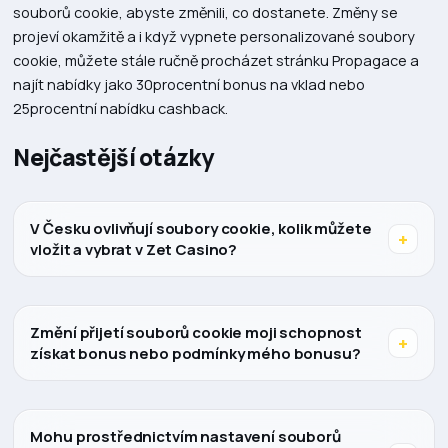
souborů cookie, abyste změnili, co dostanete. Změny se
projeví okamžitě a i když vypnete personalizované soubory
cookie, můžete stále ručně procházet stránku Propagace a
najít nabídky jako 30procentní bonus na vklad nebo
25procentní nabídku cashback.
Nejčastější otázky
V Česku ovlivňují soubory cookie, kolik můžete
vložit a vybrat v Zet Casino?
Změní přijetí souborů cookie moji schopnost
získat bonus nebo podmínky mého bonusu?
Mohu prostřednictvím nastavení souborů