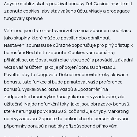
Abyste mohli získat a používat bonusy Zet Casino, musíte mít
zapnuté cookies, aby stav vašeho účtu, vklady a propagace
fungovaly správně.
Většinou jsou tato nastavení zobrazena v banneru souhlasu
jako skupiny, které můžete povolit nebo odmítnout.
Nastavení souhlasu se důrazně doporučuje pro plný přístup k
bonusům: Nechte to zapnuté. Cookies vám pomáhají
přihlásit se, udržovat vaši relaci v bezpečí a provádět základní
věci s vaším účtem, jako je připojení bonusu při vkladu.
Povolte, aby to fungovalo. Dokud neobnovíte kroky aktivace
bonusu, tato funkce si bude pamatovat vaše preference
bonusů, vyskakovací okna vkladů a upozornění na
zodpovědné hraní. Výkon/analytika: není vyžadováno, ale
užitečné. Najde nefunkční toky, jako jsou obrazovky bonusů,
které nefungují po vkladu 50 $, což snižuje chyby. Marketing
není vyžadován. Zapněte to, pokud chcete personalizované
připomínky bonusů a nabídky přizpůsobené přímo vám.