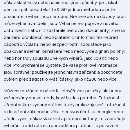
důkaz vlastnictví nebo nabídnout jiné způsoby, jak získat
peníze zpět, pokud vložíte Kč50 jednou metodou a poté
požádáte o výběr jinou metodou. Některé běžné důvody, proč
může výběr trvat déle, jsou: Výběr peněz poprvé z nového
účtu; Nemít nebo mít zastaralé ověřovací dokumenty; Změna
zařízení, prohlížečů nebo platebních informací těsně před
žádostí o výplatu; nebo Bezpečnostní spouštěče jako
opakovaná selhání přihlášení nebo neobvyklé signály polohy;
nebo Kontroly souladu u velkých výběrů, jako 500 Kč nebo
více. Pro urychlení se ujistěte, že vaše profilové informace
jsou správné; používejte jedno hlavní zařízení; a dokončete
ověření před žádostí o vyšší částky, jako Kč200 nebo více.
Můžeme požádat o následující ověřovací položky, ale budou
vyžadovány pouze tehdy, když budou potřeba: Totožnost:
Úřední průkaz vydaný státem, který prokazuje vaši totožnost
a dosažení zákonného věku; nedávný účet za energie nebo
úřední výpis; důkaz vlastnictví platební metody; to zabraňuje
výběrům třetích stran a podvodům s platbami; a potvrzení