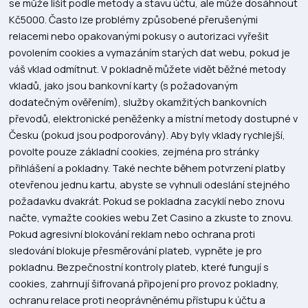
se může lišit podle metody a stavu účtu, ale může dosáhnout
Kč5000. Často lze problémy způsobené přerušenými
relacemi nebo opakovanými pokusy o autorizaci vyřešit
povolením cookies a vymazáním starých dat webu, pokud je
váš vklad odmítnut. V pokladně můžete vidět běžné metody
vkladů, jako jsou bankovní karty (s požadovaným
dodatečným ověřením), služby okamžitých bankovních
převodů, elektronické peněženky a místní metody dostupné v
Česku (pokud jsou podporovány). Aby byly vklady rychlejší,
povolte pouze základní cookies, zejména pro stránky
přihlášení a pokladny. Také nechte během potvrzení platby
otevřenou jednu kartu, abyste se vyhnuli odeslání stejného
požadavku dvakrát. Pokud se pokladna zacyklí nebo znovu
načte, vymažte cookies webu Zet Casino a zkuste to znovu.
Pokud agresivní blokování reklam nebo ochrana proti
sledování blokuje přesměrování plateb, vypněte je pro
pokladnu. Bezpečnostní kontroly plateb, které fungují s
cookies, zahrnují šifrovaná připojení pro provoz pokladny,
ochranu relace proti neoprávněnému přístupu k účtu a