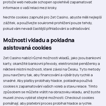
protože web nebude schopen spolehlivě zapamatovat
informace o vaší relaci mezi kroky.
Nechte cookies zapnuté pro Zet Casino, abyste měli nejlepší
zážitek, a používejte soukromé prohlížení pouze tehdy,
pokud vám nevadí častější přihlašování a odhlašování.
Možnosti vkladu a pokladna
asistovaná cookies
Zet Casino nabízí různé možnosti vkladů, jako jsou bankovní
karty, okamžité bankovní převody, elektronické peněženky a
některé místní možnosti, které závisí na Česku. Tyto metody
jsou navrženy tak, aby financování a výběr byly rychlé a
snadné. Aby platby probíhaly hladce, pokladna používá
cookies k zapamatování vašich voleb a stavu relace. Tímto
způsobem se můžete vrátit na obrazovku vkladu, aniž byste
museli znovu vybírat stejné možnosti. Checkout cookies
pomáhají, aby platební proces probíhal hladce a rychle.