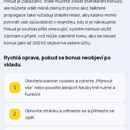
Pokud je zakázáno, stále můžete získat standardní bonusy,
ale můžete vidět méně cílených promo akcí. Některé
propagace také vyžadují stabilní relaci, aby kasino mohlo
potvrdit vaši způsobilost v okamžiku, kdy si je nárokujete.
Pokud je souhlas příliš omezující, systém nemusí uložit
záznam o přijetí, což může zabránit tomu, aby se reload
bonus jako až 200 Kč objevil na vašem účtu.
Rychlá oprava, pokud se bonus neobjeví po
vkladu
Otevřete banner cookies a vyberte „Přijmout
vše“ nebo povolte alespoň Nezbytně nutné a
Funkční.
Obnovte stránku a odhlaste se a přihlaste se
zpět.