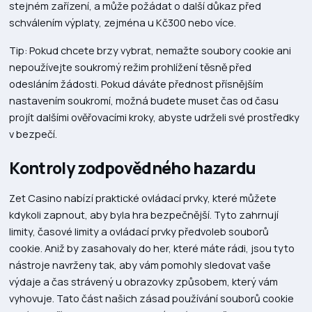
stejném zařízení, a může požádat o další důkaz před
schválením výplaty, zejména u Kč300 nebo více.
Tip: Pokud chcete brzy vybrat, nemažte soubory cookie ani
nepoužívejte soukromý režim prohlížení těsně před
odesláním žádosti. Pokud dáváte přednost přísnějším
nastavením soukromí, možná budete muset čas od času
projít dalšími ověřovacími kroky, abyste udrželi své prostředky
v bezpečí.
Kontroly zodpovědného hazardu
Zet Casino nabízí praktické ovládací prvky, které můžete
kdykoli zapnout, aby byla hra bezpečnější. Tyto zahrnují
limity, časové limity a ovládací prvky předvoleb souborů
cookie. Aniž by zasahovaly do her, které máte rádi, jsou tyto
nástroje navrženy tak, aby vám pomohly sledovat vaše
výdaje a čas strávený u obrazovky způsobem, který vám
vyhovuje. Tato část našich zásad používání souborů cookie