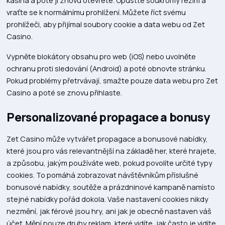
kasina a poté ji znovu otevřete. Opusťte soukromý režim a
vraťte se k normálnímu prohlížení. Můžete říct svému
prohlížeči, aby přijímal soubory cookie a data webu od Zet
Casino.
Vypněte blokátory obsahu pro web (iOS) nebo uvolněte
ochranu proti sledování (Android) a poté obnovte stránku.
Pokud problémy přetrvávají, smažte pouze data webu pro Zet
Casino a poté se znovu přihlaste.
Personalizované propagace a bonusy
Zet Casino může vytvářet propagace a bonusové nabídky,
které jsou pro vás relevantnější na základě her, které hrajete,
a způsobu, jakým používáte web, pokud povolíte určité typy
cookies. To pomáhá zobrazovat návštěvníkům příslušné
bonusové nabídky, soutěže a prázdninové kampaně namísto
stejné nabídky pořád dokola. Vaše nastavení cookies nikdy
nezmění, jak férové jsou hry, ani jak je obecně nastaven váš
účet. Mění pouze druhy reklam, které vidíte, jak často je vidíte,