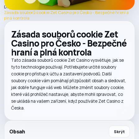
Domů
Zásada souborů cookie Zet Casino pro Česko - Bezpečné hraní a
plná kontrola
Zásada souborů cookie Zet
Casino pro Česko - Bezpečné
hraní a plná kontrola
Tato zásada souborů cookie Zet Casino vysvětluje, jak se
tyto technologie používají. Potřebujete určité soubory
cookie pro přístup k účtu a zastavení podvodů. Další
soubory cookie vám pomáhají přizpůsobit obsah a sledovat,
jak dobře funguje váš web. Můžete změnit soubory cookie,
které váš prohlížeč nastavuje, abyste mohli spravovat, co
se ukládá na vašem zařízení, když používáte Zet Casino z
Česka.
Obsah
Skrýt