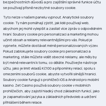
bezpečnostních důvodů a pro zajištění správné funkce účtu
se používají přísně nezbytné soubory cookie.
Tyto nelze v našem panelu vypnout. Analytické soubory
cookie: Ty nám pomáhají zjistit, jak lidé používají web,
abychom jej mohli vylepšit a zasílat více zpráv o odpovědném
hraní. Soubory cookie pro personalizaci a marketing mohou
učinit obsah a reklamy relevantnějšími pro vás. Pokud je
vypnete, můžete dostávat méně personalizovaných výzev.
Pokud zablokujete soubory cookie pro personalizaci a
marketing, stále můžete vidět obecné reklamy, ale měly by
být méně relevantní k tomu, co děláte. Používejte nástroje
účtu, jako je limit vkladů Kč100 a připomínky relací, spolu s
omezeními souborů cookie, abyste vytvořili silnější hranici.
Soubory cookie fungují s prohlížeči iOS a Android pro mobilní
kasino. Zet Casino používá soubory cookie v mobilních
prohlížečích, aby zajistil hladký chod základních funkcí, jako
je zapamatování jazyka a základních předvoleb a udržení
přihlášení během relace.