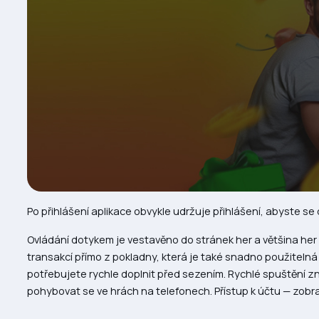
Po přihlášení aplikace obvykle udržuje přihlášení, abyste se
Ovládání dotykem je vestavěno do stránek her a většina her bě
transakcí přímo z pokladny, která je také snadno použitelná 
potřebujete rychle doplnit před sezením. Rychlé spuštění zn
pohybovat se ve hrách na telefonech. Přístup k účtu — zobr