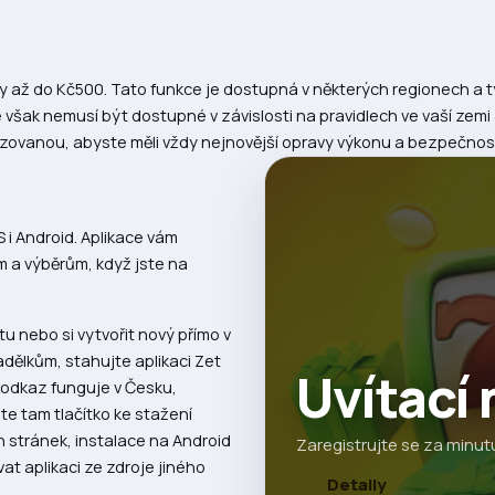
 až do Kč500. Tato funkce je dostupná v některých regionech a ty
ce však nemusí být dostupné v závislosti na pravidlech ve vaší ze
alizovanou, abyste měli vždy nejnovější opravy výkonu a bezpečnost
 i Android. Aplikace vám
m a výběrům, když jste na
u nebo si vytvořit nový přímo v
padělkům, stahujte aplikaci Zet
Uvítací
rý odkaz funguje v Česku,
te tam tlačítko ke stažení
h stránek, instalace na Android
Zaregistrujte se za minutu 
at aplikaci ze zdroje jiného
Detaily