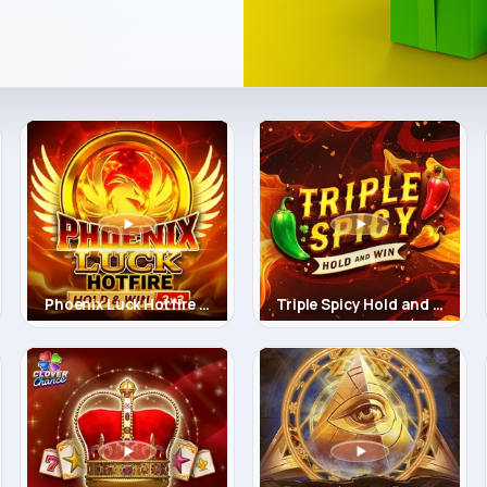
 velké výhry
Phoenix Luck Hotfire Hold & Win Buy Bonus
Triple Spicy Hold and Win