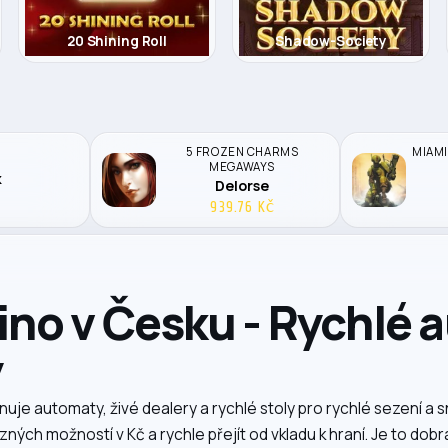
20 Shining Roll
Shadow-Society
5 FROZEN CHARMS
MIAM
S
MEGAWAYS
k
Delorse
939.76 Kč
ino v Česku - Rychlé 
y
inuje automaty, živé dealery a rychlé stoly pro rychlé sezení a
ných možností v Kč a rychle přejít od vkladu k hraní. Je to dobrá