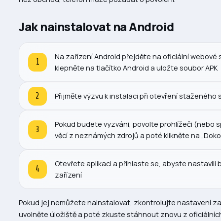
Jak nainstalovat na Android
Na zařízení Android přejděte na oficiální webové
klepněte na tlačítko Android a uložte soubor APK
Přijměte výzvu k instalaci při otevření staženého
Pokud budete vyzváni, povolte prohlížeči (nebo s
věcí z neznámých zdrojů a poté klikněte na „Doko
Otevřete aplikaci a přihlaste se, abyste nastavili 
zařízení
Pokud jej nemůžete nainstalovat, zkontrolujte nastavení 
uvolněte úložiště a poté zkuste stáhnout znovu z oficiálních 