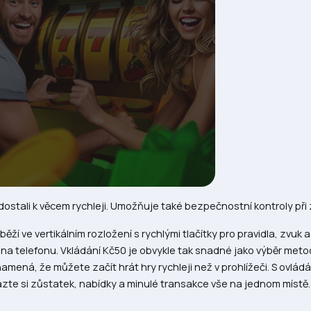
 dostali k věcem rychleji. Umožňuje také bezpečnostní kontroly při
ží ve vertikálním rozložení s rychlými tlačítky pro pravidla, zvuk a
na telefonu. Vkládání Kč50 je obvykle tak snadné jako výběr metody
amená, že můžete začít hrát hry rychleji než v prohlížeči. S ovl
azte si zůstatek, nabídky a minulé transakce vše na jednom místě.