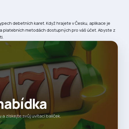
pech debetních karet. Když hrajete v Česku, aplikace je
mi a platebních metodách dostupných pro váš účet. Abyste z
i.
 nabídka
a získejte svůj uvítací balíček.