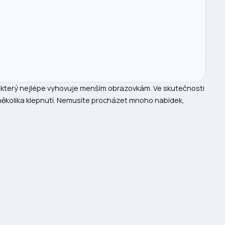
, který nejlépe vyhovuje menším obrazovkám. Ve skutečnosti
í několika klepnutí. Nemusíte procházet mnoho nabídek,