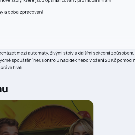
nové stoly, které jsou optimalizovány pro mobilní hraní
ěny a doba zpracování
řecházet mezi automaty, živými stoly a dalšími sekcemi způsobem
d rychlé spouštění her, kontrolu nabídek nebo vložení 20 Kč pomoc
právě hráli.
nu