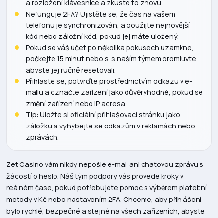
a rozložení klávesnice a zkuste to znovu.
Nefunguje 2FA? Ujistěte se, že čas na vašem
telefonu je synchronizován, a použijte nejnovější
kód nebo záložní kód, pokud jej máte uložený.
Pokud se váš účet po několika pokusech uzamkne,
počkejte 15 minut nebo si s naším týmem promluvte,
abyste jej ručně resetovali.
Přihlaste se, potvrďte prostřednictvím odkazu v e-
mailu a označte zařízení jako důvěryhodné, pokud se
změní zařízení nebo IP adresa.
Tip: Uložte si oficiální přihlašovací stránku jako
záložku a vyhýbejte se odkazům v reklamách nebo
zprávách.
Zet Casino vám nikdy nepošle e-mail ani chatovou zprávu s
žádostí o heslo. Náš tým podpory vás provede kroky v
reálném čase, pokud potřebujete pomoc s výběrem platební
metody v Kč nebo nastavením 2FA. Chceme, aby přihlášení
bylo rychlé, bezpečné a stejné na všech zařízeních, abyste