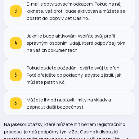
E-mail s potvrzovacím odkazem. Pokud na něj
kliknete, váš profil bude aktivován a můžete se
dostat do lobby v Zet Casino.
Jakmile bude aktivován, vyplňte svůj profil
správnými osobními údaji, které odpovídají těm
na vašich dokumentech.
Pokud budete požádáni, ověřte svůj telefon.
Poté přejděte do pokladny, abyste zjistili, jak
můžete platit v Kč.
Můžete ihned nastavit limity na vklady a
zapnout další bezpečnost.
Na jakékoli otázky, které můžete mít během registračního
procesu, je náš podpůrný tým v Zet Casino k dispozici