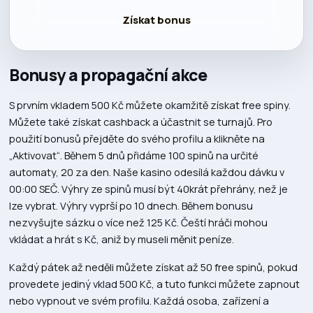
Získat bonus
Bonusy a propagační akce
S prvním vkladem 500 Kč můžete okamžitě získat free spiny.
Můžete také získat cashback a účastnit se turnajů. Pro
použití bonusů přejděte do svého profilu a klikněte na
„Aktivovat“. Během 5 dnů přidáme 100 spinů na určité
automaty, 20 za den. Naše kasino odesílá každou dávku v
00:00 SEČ. Výhry ze spinů musí být 40krát přehrány, než je
lze vybrat. Výhry vyprší po 10 dnech. Během bonusu
nezvyšujte sázku o více než 125 Kč. Čeští hráči mohou
vkládat a hrát s Kč, aniž by museli měnit peníze.
Každý pátek až neděli můžete získat až 50 free spinů, pokud
provedete jediný vklad 500 Kč, a tuto funkci můžete zapnout
nebo vypnout ve svém profilu. Každá osoba, zařízení a