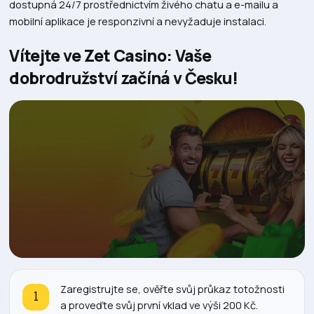
dostupná 24/7 prostřednictvím živého chatu a e-mailu a
mobilní aplikace je responzivní a nevyžaduje instalaci.
Vítejte ve Zet Casino: Vaše
dobrodružství začíná v Česku!
Zaregistrujte se, ověřte svůj průkaz totožnosti
a proveďte svůj první vklad ve výši 200 Kč.