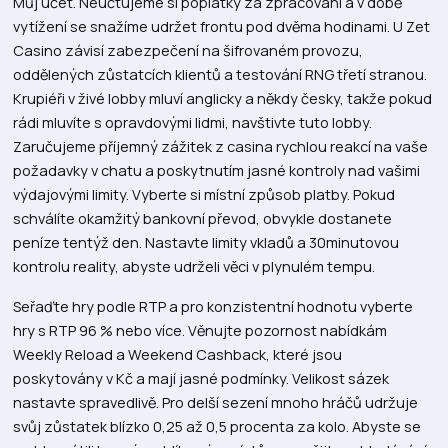
Můj účet. Neúčtujeme si poplatky za zpracování a v době
vytížení se snažíme udržet frontu pod dvěma hodinami. U Zet
Casino závisí zabezpečení na šifrovaném provozu,
oddělených zůstatcích klientů a testování RNG třetí stranou.
Krupiéři v živé lobby mluví anglicky a někdy česky, takže pokud
rádi mluvíte s opravdovými lidmi, navštivte tuto lobby.
Zaručujeme příjemný zážitek z casina rychlou reakcí na vaše
požadavky v chatu a poskytnutím jasné kontroly nad vašimi
výdajovými limity. Vyberte si místní způsob platby. Pokud
schválíte okamžitý bankovní převod, obvykle dostanete
peníze tentýž den. Nastavte limity vkladů a 30minutovou
kontrolu reality, abyste udrželi věci v plynulém tempu.
Seřaďte hry podle RTP a pro konzistentní hodnotu vyberte
hry s RTP 96 % nebo více. Věnujte pozornost nabídkám
Weekly Reload a Weekend Cashback, které jsou
poskytovány v Kč a mají jasné podmínky. Velikost sázek
nastavte spravedlivě. Pro delší sezení mnoho hráčů udržuje
svůj zůstatek blízko 0,25 až 0,5 procenta za kolo. Abyste se