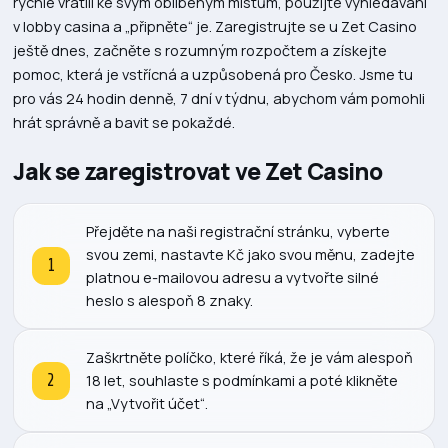
rychle vrátili ke svým oblíbeným místům, použijte vyhledávání
v lobby casina a „připněte“ je. Zaregistrujte se u Zet Casino
ještě dnes, začněte s rozumným rozpočtem a získejte
pomoc, která je vstřícná a uzpůsobená pro Česko. Jsme tu
pro vás 24 hodin denně, 7 dní v týdnu, abychom vám pomohli
hrát správně a bavit se pokaždé.
Jak se zaregistrovat ve Zet Casino
Přejděte na naši registrační stránku, vyberte
svou zemi, nastavte Kč jako svou měnu, zadejte
platnou e-mailovou adresu a vytvořte silné
heslo s alespoň 8 znaky.
Zaškrtněte políčko, které říká, že je vám alespoň
18 let, souhlaste s podmínkami a poté klikněte
na „Vytvořit účet“.