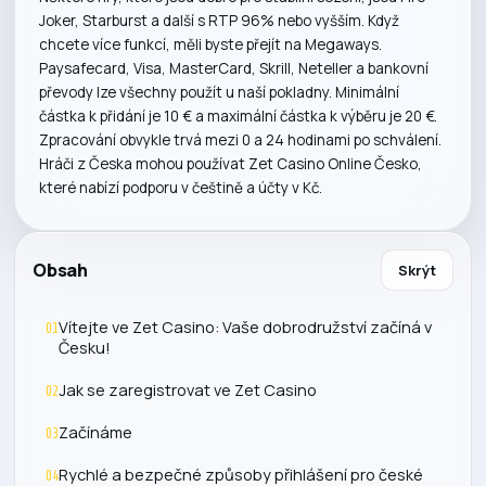
Joker, Starburst a další s RTP 96% nebo vyšším. Když
chcete více funkcí, měli byste přejít na Megaways.
Paysafecard, Visa, MasterCard, Skrill, Neteller a bankovní
převody lze všechny použít u naší pokladny. Minimální
částka k přidání je 10 € a maximální částka k výběru je 20 €.
Zpracování obvykle trvá mezi 0 a 24 hodinami po schválení.
Hráči z Česka mohou používat Zet Casino Online Česko,
které nabízí podporu v češtině a účty v Kč.
Obsah
Skrýt
Vítejte ve Zet Casino: Vaše dobrodružství začíná v
01
Česku!
Jak se zaregistrovat ve Zet Casino
02
Začínáme
03
Rychlé a bezpečné způsoby přihlášení pro české
04