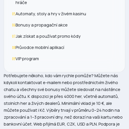
hráče
Automaty, stoly a hry v živém kasinu
05
Bonusy a propagační akce
06
Jak získat a používat promo kódy
07
Průvodce mobilní aplikací
08
VIP program
09
Bezpečnost a zabezpečení
10
Potřebujete někoho, kdo vám rychle pomůže? Můžete nás
Zodpovědné hraní
11
kdykoli kontaktovat e-mailem nebo prostřednictvím živého
chatu a všechny své bonusy můžete sledovat na nástěnce
Jak efektivně nastavit a vyhrávat ve Zet Casino
12
svého účtu. K dispozici je přes 4000 her, včetně automatů,
stolních her a živých dealerů. Minimální vklad je 10 €, ale
Nejčastější otázky
13
můžete používat i Kč. Výběry trvají v průměru 0–24 hodin na
zpracování a 1–3 pracovní dny, než dorazí na vaši kartu nebo
bankovní účet. Web přijímá EUR, CZK, USD a PLN. Podpora je